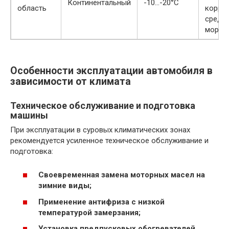
Континентальный
-10…-20°C
область
корро
средн
мороз
Особенности эксплуатации автомобиля в
зависимости от климата
Техническое обслуживание и подготовка
машины
При эксплуатации в суровых климатических зонах
рекомендуется усиленное техническое обслуживание и
подготовка:
Своевременная замена моторных масел на
зимние виды;
Применение антифриза с низкой
температурой замерзания;
Установка предпусковых обогревателей