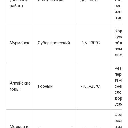
район)
систем
износ
аккум
Корро
кузова
Мурманск
Субарктический
-15…-30°C
облед
замко
двере
Резки
переп
темпер
Алтайские
Горный
-10…-25°C
снег и
горы
сложн
дорож
услов
Соль и
реаге
Москва и
вызыв