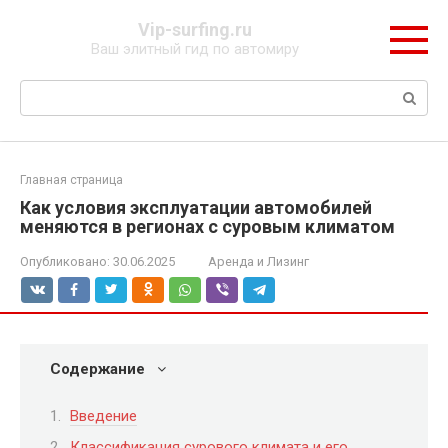
Перейти
Vip-surfing.ru
к
Ваш элитный гид по автомиру
контенту
Поиск:
Главная страница
Как условия эксплуатации автомобилей
меняются в регионах с суровым климатом
Опубликовано:
30.06.2025
Аренда и Лизинг
Содержание
Введение
Классификация сурового климата и его