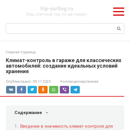
Перейти
Vip-surfing.ru
к
Ваш элитный гид по автомиру
контенту
Поиск:
Главная страница
Климат-контроль в гараже для классических
автомобилей: создание идеальных условий
хранения
Опубликовано:
05.11.2025
Коллекционирование
Содержание
Введение в значимость климат-контроля для