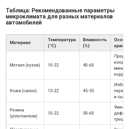
Таблица: Рекомендованные параметры
микроклимата для разных материалов
автомобилей
Температура
Влажность
Особе
Материал
(°C)
(%)
хранен
Предо
конден
Металл (кузов)
10-22
40-60
миними
корро
Избега
Кожа (салон)
15-22
45-55
пересу
и сыро
Уменьш
Резина
10-22
50-60
деформ
(уплотнители)
трещи