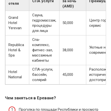
СПА услуги
за ночь
Преимущес
отеля
(AMD)
Сауна,
Grand
гидромассаж,
Центр город
Hotel
50,000
процедуры
сервис
Yerevan
для лица
Спа-
Republica
комплекс,
Уютные ном
Hotel &
фитнес-зал,
38,000
современные
Spa
массажные
кабинеты
СПА-услуги,
Расположен
Hotel
бассейн,
45,000
историческ
National
солярий
достоприме
Чем заняться в Ереване?
Прогулка по площади Республики и просмотр