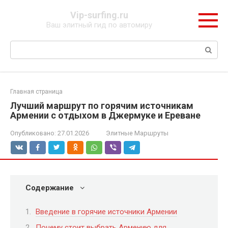
Перейти
Vip-surfing.ru
к
Ваш элитный гид по автомиру
контенту
Поиск:
Главная страница
Лучший маршрут по горячим источникам
Армении с отдыхом в Джермуке и Ереване
Опубликовано:
27.01.2026
Элитные Маршруты
Содержание
Введение в горячие источники Армении
Почему стоит выбрать Армению для