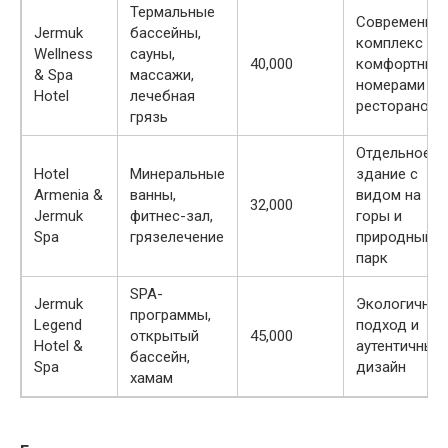
Термальные
Современны
Jermuk
бассейны,
комплекс с
Wellness
сауны,
40,000
комфортным
& Spa
массажи,
номерами и
Hotel
лечебная
рестораном
грязь
Отдельное
Hotel
Минеральные
здание с
Armenia &
ванны,
видом на
32,000
Jermuk
фитнес-зал,
горы и
Spa
грязелечение
природный
парк
SPA-
Jermuk
Экологичны
программы,
Legend
подход и
открытый
45,000
Hotel &
аутентичный
бассейн,
Spa
дизайн
хамам