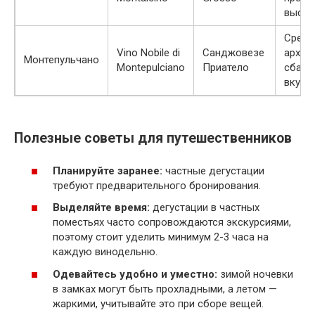
высок
Средн
Vino Nobile di
Санджовезе
архите
Монтепульчано
Montepulciano
Приатело
сбала
вкус
Полезные советы для путешественников
Планируйте заранее:
частные дегустации
требуют предварительного бронирования.
Выделяйте время:
дегустации в частных
поместьях часто сопровождаются экскурсиями,
поэтому стоит уделить минимум 2-3 часа на
каждую винодельню.
Одевайтесь удобно и уместно:
зимой ночевки
в замках могут быть прохладными, а летом —
жаркими, учитывайте это при сборе вещей.