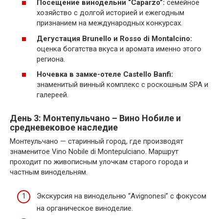
Посещение винодельни “Caparzo”:
семейное
хозяйство с долгой историей и ежегодным
признанием на международных конкурсах.
Дегустация Brunello и Rosso di Montalcino:
оценка богатства вкуса и аромата именно этого
региона.
Ночевка в замке-отеле Castello Banfi:
знаменитый винный комплекс с роскошным SPA и
галереей.
День 3: Монтепульчано – Вино Нобиле и
средневековое наследие
Монтеульчано — старинный город, где производят
знаменитое Vino Nobile di Montepulciano. Маршрут
проходит по живописным улочкам старого города и
частным винодельням.
Экскурсия на винодельню “Avignonesi” с фокусом
на органическое виноделие.