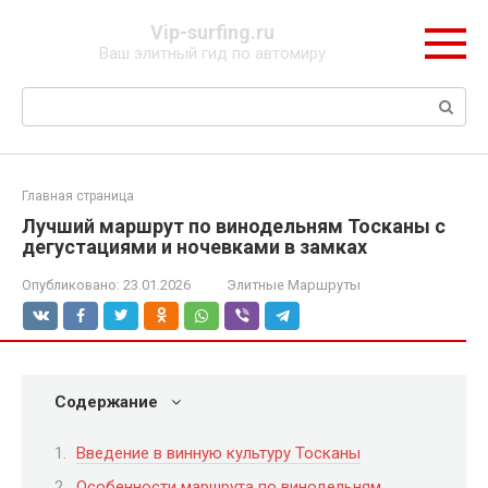
Перейти
Vip-surfing.ru
к
Ваш элитный гид по автомиру
контенту
Поиск:
Главная страница
Лучший маршрут по винодельням Тосканы с
дегустациями и ночевками в замках
Опубликовано:
23.01.2026
Элитные Маршруты
Содержание
Введение в винную культуру Тосканы
Особенности маршрута по винодельням