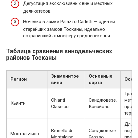
Дегустация эксклюзивных вин и местных
деликатесов.
Ночевка в замке Palazzo Carletti — один из
старейших замков Тосканы, идеально
сохранивший атмосферу средневековья.
Таблица сравнения винодельческих
районов Тосканы
Знаменитое
Основные
Регион
Особ
вино
сорта
Тради
Chianti
Санджовезе,
мето
Кьянти
Classico
Канайоло
произ
терру
Длите
Brunello di
Санджовезе
выдер
Монтальчино
Montalcino
Grosso
прест