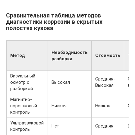
Сравнительная таблица методов
диагностики коррозии в скрытых
полостях кузова
Необходимость
Метод
Стоимость
То
разборки
Визуальный
Средняя-
Оч
осмотр с
Высокая
Высокая
вы
разборкой
Магнитно-
порошковый
Низкая
Низкая
Ср
контроль
Ультразвуковой
Нет
Средняя
Вы
контроль