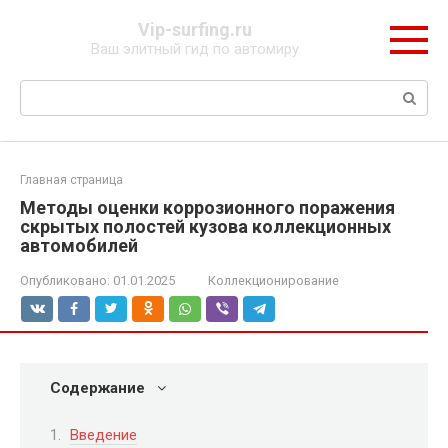
Перейти
Vip-surfing.ru
к
Ваш элитный гид по автомиру
контенту
Поиск:
Главная страница
Методы оценки коррозионного поражения
скрытых полостей кузова коллекционных
автомобилей
Опубликовано:
01.01.2025
Коллекционирование
Содержание
Введение