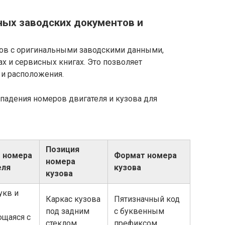
ных заводских документов и
тов с оригинальными заводскими данными,
х и сервисных книгах. Это позволяет
 и расположения.
падения номеров двигателя и кузова для
Позиция
 номера
Формат номера
номера
еля
кузова
кузова
укв и
Каркас кузова
Пятизначный код
под задним
с буквенным
щаяся с
стеклом
префиксом