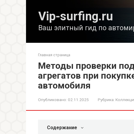
Перейти
к
Vip-surfing.ru
контенту
Ваш элитный гид по автоми
Главная страница
Методы проверки по
агрегатов при покупк
автомобиля
Опубликовано:
02.11.2025
Рубрика:
Коллекц
Содержание