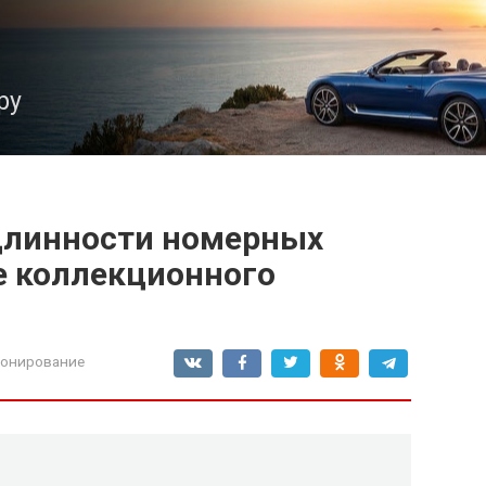
ру
длинности номерных
е коллекционного
ионирование