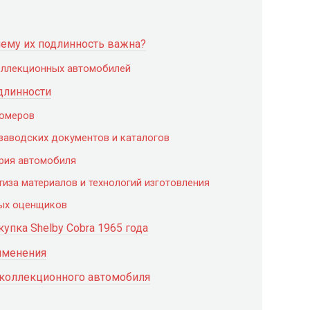
чему их подлинность важна?
оллекционных автомобилей
длинности
номеров
заводских документов и каталогов
ория автомобиля
тиза материалов и технологий изготовления
ных оценщиков
упка Shelby Cobra 1965 года
именения
 коллекционного автомобиля