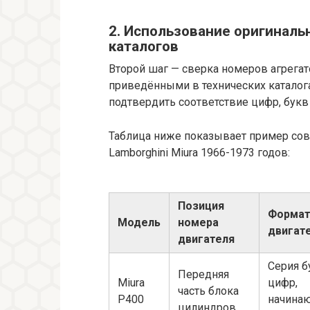
2. Использование оригиналь
каталогов
Второй шаг — сверка номеров агрега
приведёнными в технических каталога
подтвердить соответствие цифр, букв
Таблица ниже показывает пример сов
Lamborghini Miura 1966-1973 годов:
Позиция
Формат
Модель
номера
двигат
двигателя
Серия б
Передняя
Miura
цифр,
часть блока
P400
начинаю
цилиндров