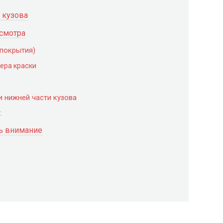
 кузова
смотра
 покрытия)
ера краски
и нижней части кузова
:
ть внимание