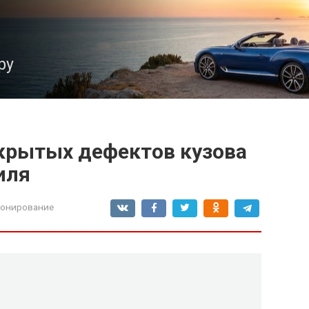
ру
крытых дефектов кузова
иля
ионирование