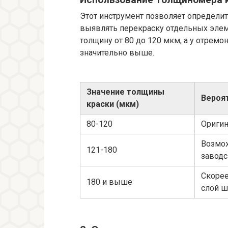
Этот инструмент позволяет определит
выявлять перекраску отдельных элем
толщину от 80 до 120 мкм, а у отремо
значительно выше.
Значение толщины
Вероя
краски (мкм)
80-120
Оригин
Возмож
121-180
заводс
Скорее
180 и выше
слой 