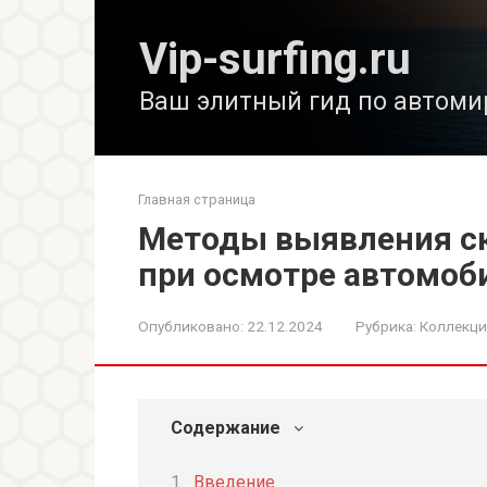
Перейти
к
Vip-surfing.ru
контенту
Ваш элитный гид по автоми
Главная страница
Методы выявления с
при осмотре автомоб
Опубликовано:
22.12.2024
Рубрика:
Коллекц
Содержание
Введение