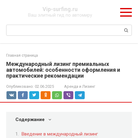
Перейти
Vip-surfing.ru
к
Ваш элитный гид по автомиру
контенту
Поиск:
Главная страница
Международный лизинг премиальных
автомобилей: особенности оформления и
практические рекомендации
Опубликовано:
02.06.2025
Аренда и Лизинг
Содержание
Введение в международный лизинг