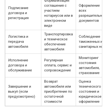
Формализация
соглашения с
Оформление
Подписание
участием
всех
договора и
нотариусов или в
разрешительных
регистрация
электронном
документов
виде
Транспортировка
Логистика и
Соблюдение
и техническое
передача
таможенных и
обеспечение
автомобиля
санитарных нор
автомобиля
Мониторинг
Исполнение
Регулярная
состояния
договора и
оплата, сервис и
автомобиля,
обслуживание
сопровождение
страхование
Возврат
Оценка
Завершение и
автомобиля или
технического
выкуп (если
приобретение по
состояния и
предусмотрено)
остаточной
юридическое
стоимости
оформление