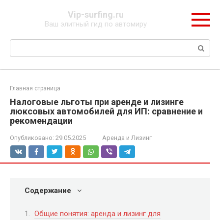
Перейти
Vip-surfing.ru
к
Ваш элитный гид по автомиру
контенту
Поиск:
Главная страница
Налоговые льготы при аренде и лизинге
люксовых автомобилей для ИП: сравнение и
рекомендации
Опубликовано:
29.05.2025
Аренда и Лизинг
Содержание
Общие понятия: аренда и лизинг для