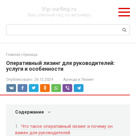
Перейти
Vip-surfing.ru
к
Ваш элитный гид по автомиру
контенту
Поиск:
Главная страница
Оперативный лизинг для руководителей:
услуги и особенности
Опубликовано:
26.12.2024
Аренда и Лизинг
Содержание
Что такое оперативный лизинг и почему он
важен для руководителей