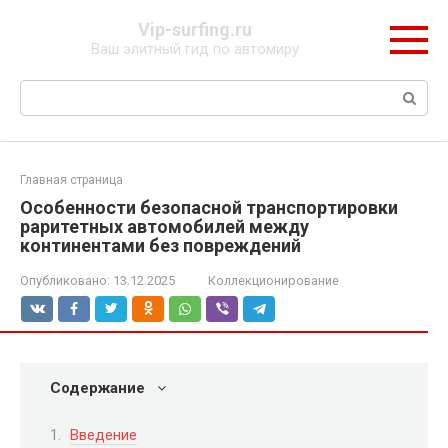
Перейти
Vip-surfing.ru
к
Ваш элитный гид по автомиру
контенту
Поиск:
Главная страница
Особенности безопасной транспортировки
раритетных автомобилей между
континентами без повреждений
Опубликовано:
13.12.2025
Коллекционирование
Содержание
Введение