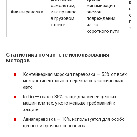
выс
самолетом,
минимизация
цен
Авиаперевозка
как правило,
рисков
огр
в грузовом
повреждений
по 
отсеке.
из-за
тра
короткого пути
Статистика по частоте использования
методов
Контейнерная морская перевозка — 55% от всех
межконтинентальных перевозок классических
авто.
RoRo — около 35%, чаще для менее ценных
машин или тех, у кого меньше требований к
защите.
Авиаперевозка — 10%, используется для особо
ценных и срочных перевозок.