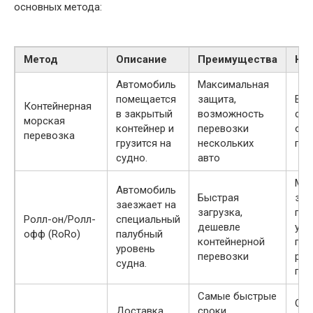
основных метода:
Метод
Описание
Преимущества
Не
Автомобиль
Максимальная
помещается
защита,
Вы
Контейнерная
в закрытый
возможность
сто
морская
контейнер и
перевозки
огр
перевозка
грузится на
нескольких
по 
судно.
авто
Ме
Автомобиль
Быстрая
защ
заезжает на
загрузка,
пог
Ролл-он/Ролл-
специальный
дешевле
усл
офф (RoRo)
палубный
контейнерной
по
уровень
перевозки
рис
судна.
пов
Самые быстрые
Оче
Доставка
сроки,