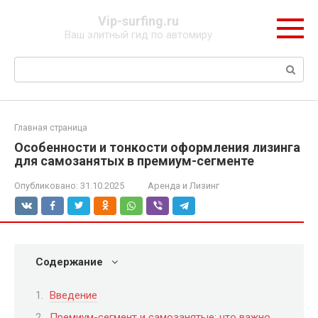
Перейти
Vip-surfing.ru
к
Ваш элитный гид по автомиру
контенту
Поиск:
Главная страница
Особенности и тонкости оформления лизинга
для самозанятых в премиум-сегменте
Опубликовано:
31.10.2025
Аренда и Лизинг
Содержание
Введение
Премиум-сегмент и самозанятые: что важно