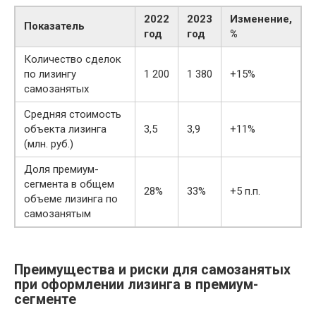
2022
2023
Изменение,
Показатель
год
год
%
Количество сделок
по лизингу
1 200
1 380
+15%
самозанятых
Средняя стоимость
объекта лизинга
3,5
3,9
+11%
(млн. руб.)
Доля премиум-
сегмента в общем
28%
33%
+5 п.п.
объеме лизинга по
самозанятым
Преимущества и риски для самозанятых
при оформлении лизинга в премиум-
сегменте