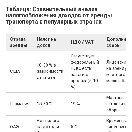
Таблица: Сравнительный анализ
налогообложения доходов от аренды
транспорта в популярных странах
Страна
Налог на
Дополните
НДС / VAT
аренды
доход
сборы
Отсутствует
федеральный
Лицензии и
10-30 % в
НДС, есть
на аренду
США
зависимости
налоги с
местного
от штата
продаж (5-10
масштаба
%)
Местные
Германия
15-30 %
19 %
экологичес
сборы
Нет налога
Временные
ОАЭ
на доходы
5 %
лицензионн