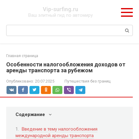
Перейти
Vip-surfing.ru
к
Ваш элитный гид по автомиру
контенту
Поиск:
Главная страница
Особенности налогообложения доходов от
аренды транспорта за рубежом
Опубликовано:
20.07.2025
Путешествия без границ
Содержание
Введение в тему налогообложения
международной аренды транспорта