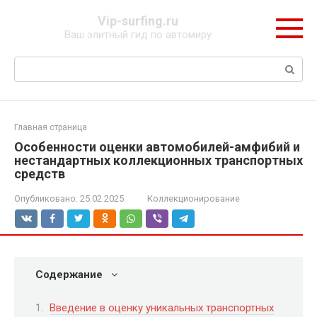
Перейти
Vip-surfing.ru
к
Ваш элитный гид по автомиру
контенту
Поиск:
Главная страница
Особенности оценки автомобилей-амфибий и
нестандартных коллекционных транспортных
средств
Опубликовано:
25.02.2025
Коллекционирование
Содержание
Введение в оценку уникальных транспортных