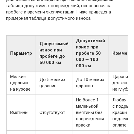
таблица допустимых повреждений, основанная на
пробеге и времени эксплуатации. Ниже приведена
примерная таблица допустимого износа.
Допустимый
Допустимый
износ при
износ при
Параметр
пробеге 50
Коммент
пробеге до
000 — 100
50 000 км
000 км
Мелкие
Царапины
До 5 мелких
До 10 мелких
царапины
должны б
царапин
царапин
на кузове
не глубже
Не более 1
Любая вы
маленькой
с подрыв
Вмятины
Отсутствуют
вмятины без
краски
повреждения
подлежит
краски
оплате