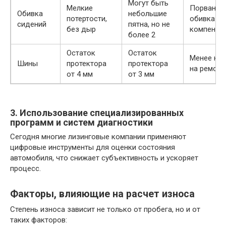
Могут быть
Мелкие
Порванна
Обивка
небольшие
потертости,
обивка
сидений
пятна, но не
без дыр
компенсир
более 2
Остаток
Остаток
Менее но
Шины
протектора
протектора
на ремонт
от 4 мм
от 3 мм
3. Использование специализированных
программ и систем диагностики
Сегодня многие лизинговые компании применяют
цифровые инструменты для оценки состояния
автомобиля, что снижает субъективность и ускоряет
процесс.
Факторы, влияющие на расчет износа
Степень износа зависит не только от пробега, но и от
таких факторов: