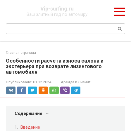
Перейти
Vip-surfing.ru
к
Ваш элитный гид по автомиру
контенту
Поиск:
Главная страница
Особенности расчета износа салона и
экстерьера при возврате лизингового
автомобиля
Опубликовано:
01.12.2024
Аренда и Лизинг
Содержание
Введение