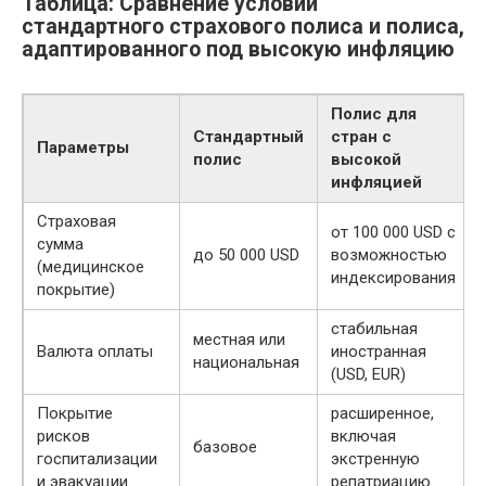
Таблица: Сравнение условий
стандартного страхового полиса и полиса,
адаптированного под высокую инфляцию
Полис для
Стандартный
стран с
Параметры
полис
высокой
инфляцией
Страховая
от 100 000 USD с
сумма
до 50 000 USD
возможностью
(медицинское
индексирования
покрытие)
стабильная
местная или
Валюта оплаты
иностранная
национальная
(USD, EUR)
Покрытие
расширенное,
рисков
включая
базовое
госпитализации
экстренную
и эвакуации
репатриацию