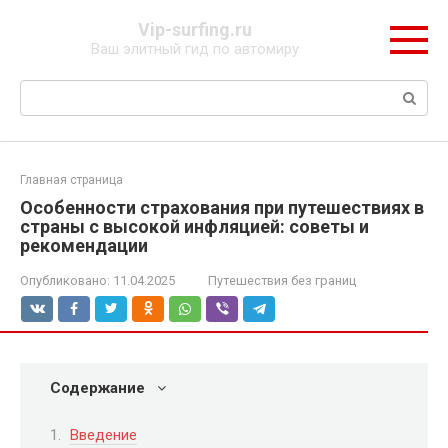
Перейти
Vip-surfing.ru
к
Ваш элитный гид по автомиру
контенту
Поиск:
Главная страница
Особенности страхования при путешествиях в
страны с высокой инфляцией: советы и
рекомендации
Опубликовано:
11.04.2025
Путешествия без границ
Содержание
Введение