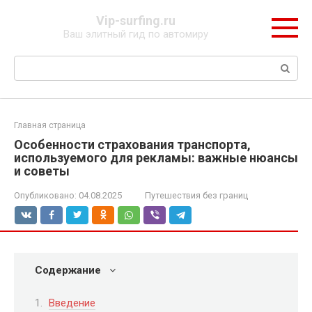
Перейти
Vip-surfing.ru
к
Ваш элитный гид по автомиру
контенту
Поиск:
Главная страница
Особенности страхования транспорта,
используемого для рекламы: важные нюансы
и советы
Опубликовано:
04.08.2025
Путешествия без границ
Содержание
Введение