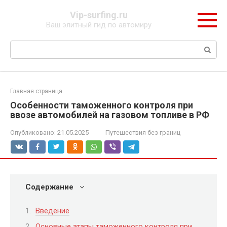
Перейти
Vip-surfing.ru
к
Ваш элитный гид по автомиру
контенту
Поиск:
Главная страница
Особенности таможенного контроля при
ввозе автомобилей на газовом топливе в РФ
Опубликовано:
21.05.2025
Путешествия без границ
Содержание
Введение
Основные этапы таможенного контроля при