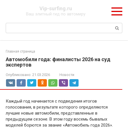
Перейти
Vip-surfing.ru
к
Ваш элитный гид по автомиру
контенту
Поиск:
Главная страница
Автомобили года: финалисты 2026 на суд
экспертов
Опубликовано:
21.03.2026
Новости
Каждый год начинается с подведения итогов
голосования, в результате которого определяются
лучшие новые автомобили, представленные в
предыдущем сезоне. В этом году восемь бывалых
моделей борются за звание «Автомобиль года 2026».