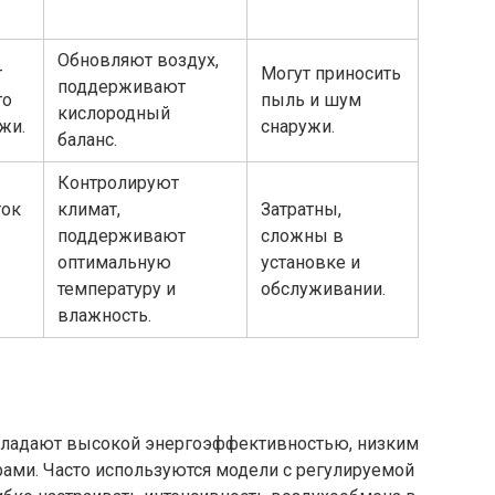
Обновляют воздух,
т
Могут приносить
поддерживают
го
пыль и шум
кислородный
жи.
снаружи.
баланс.
Контролируют
ток
климат,
Затратны,
поддерживают
сложны в
оптимальную
установке и
температуру и
обслуживании.
влажность.
бладают высокой энергоэффективностью, низким
ми. Часто используются модели с регулируемой