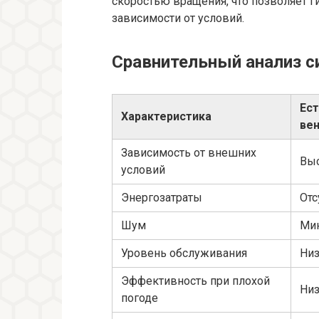
скоростью вращения, что позволяет г
зависимости от условий.
Сравнительный анализ с
Ес
Характеристика
ве
Зависимость от внешних
Вы
условий
Энергозатраты
Отс
Шум
Ми
Уровень обслуживания
Ни
Эффективность при плохой
Низ
погоде