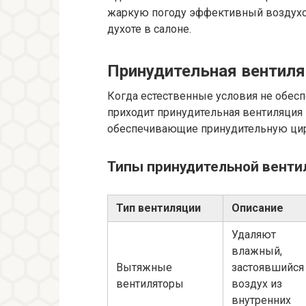
жаркую погоду эффективный воздухоо
духоте в салоне.
Принудительная вентиляц
Когда естественные условия не обес
приходит принудительная вентиляция
обеспечивающие принудительную цир
Типы принудительной вентил
Тип вентиляции
Описание
Удаляют
влажный,
Вытяжные
застоявшийся
вентиляторы
воздух из
внутренних