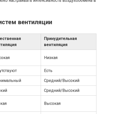
ибко настраивать интенсивность воздухообмена в
истем вентиляции
тественная
Принудительная
нтиляция
вентиляция
сокая
Низкая
утствуют
Есть
нимальный
Средний/Высокий
зкий
Средний/Высокий
кая
Высокая