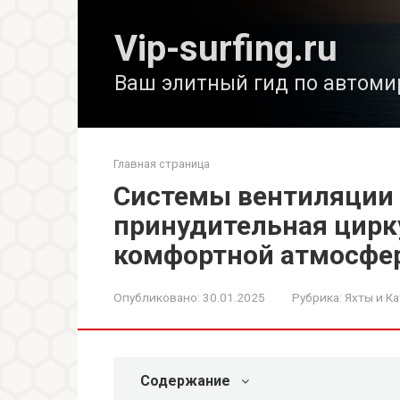
Перейти
к
Vip-surfing.ru
контенту
Ваш элитный гид по автоми
Главная страница
Системы вентиляции я
принудительная цирк
комфортной атмосфер
Опубликовано:
30.01.2025
Рубрика:
Яхты и Ка
Содержание