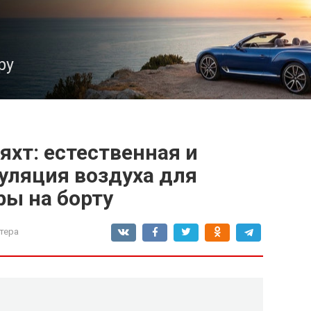
ру
хт: естественная и
уляция воздуха для
ы на борту
тера