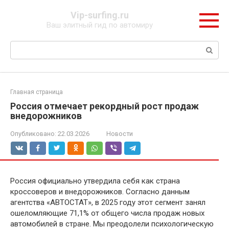
Перейти
Vip-surfing.ru
к
Ваш элитный гид по автомиру
контенту
Поиск:
Главная страница
Россия отмечает рекордный рост продаж
внедорожников
Опубликовано:
22.03.2026
Новости
Россия официально утвердила себя как страна
кроссоверов и внедорожников. Согласно данным
агентства «АВТОСТАТ», в 2025 году этот сегмент занял
ошеломляющие 71,1% от общего числа продаж новых
автомобилей в стране. Мы преодолели психологическую