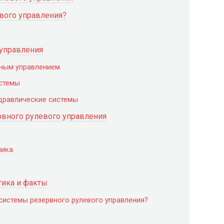
евого управления?
 управления
йным управлением
истемы
идравлические системы
вного рулевого управления
ника
тика и факты
системы резервного рулевого управления?