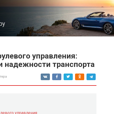
ру
улевого управления:
 и надежности транспорта
тера
улевого управления