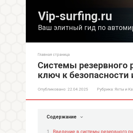
Перейти
к
Vip-surfing.ru
контенту
Ваш элитный гид по автоми
Главная страница
Системы резервного р
ключ к безопасности
Опубликовано:
22.04.2025
Рубрика:
Яхты и Ка
Содержание
Введение в системы резервного р