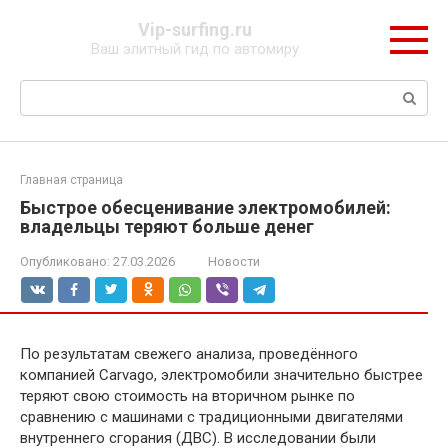
Перейти
Vip-surfing.ru
к
Ваш элитный гид по автомиру
контенту
Поиск:
Главная страница
Быстрое обесценивание электромобилей:
владельцы теряют больше денег
Опубликовано:
27.03.2026
Новости
По результатам свежего анализа, проведённого
компанией Carvago, электромобили значительно быстрее
теряют свою стоимость на вторичном рынке по
сравнению с машинами с традиционными двигателями
внутреннего сгорания (ДВС). В исследовании были