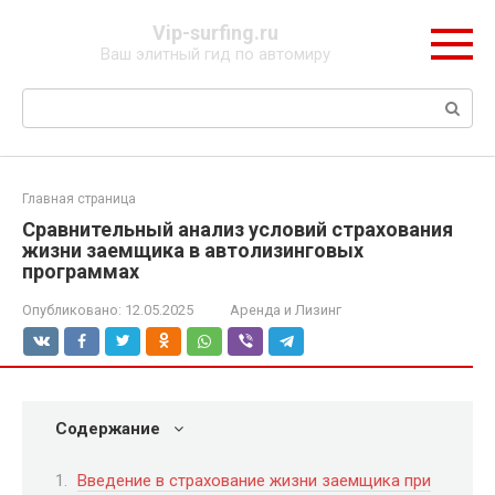
Перейти
Vip-surfing.ru
к
Ваш элитный гид по автомиру
контенту
Поиск:
Главная страница
Сравнительный анализ условий страхования
жизни заемщика в автолизинговых
программах
Опубликовано:
12.05.2025
Аренда и Лизинг
Содержание
Введение в страхование жизни заемщика при