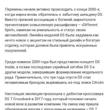
Перемены начали активно происходить с конца 2000-х,
когда марка вновь обратилась к забытому шильдику DS.
Вместо прежней ассоциации с богиней, маркетологи
презентовали осмысленную расшифровку – «Different
Spirit», намекая на уникальность и статус своих
автомобилей. Линейка моделей DS была задумана как
нечто новое с акцентом на стильный дизайн и богатую
отделку, которая должна была привлечь искушенных
покупателей.
Среди новинок 2009 года был представлен концепт DS
Inside, а позже последовал серийный хэтчбек DS 3 и
другие модели, завершившие формирование модельного
ряда. Примечательно, что три года спустя DS стал
независимым брендом, вырвавшись из-под знака Citroën.
Настоящая эволюция произошла с дебютом кроссовера
DS 7 Crossback в 2017 году, который положил начало
новой вехе в развитии компании. На смену ему пришла
обновленная версия с упрощенным названием – DS 7.