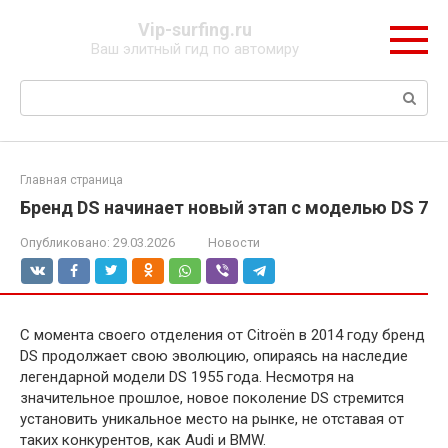
Перейти
Vip-surfing.ru
к
Ваш элитный гид по автомиру
контенту
Поиск:
Главная страница
Бренд DS начинает новый этап с моделью DS 7
Опубликовано:
29.03.2026
Новости
С момента своего отделения от Citroën в 2014 году бренд
DS продолжает свою эволюцию, опираясь на наследие
легендарной модели DS 1955 года. Несмотря на
значительное прошлое, новое поколение DS стремится
установить уникальное место на рынке, не отставая от
таких конкурентов, как Audi и BMW.