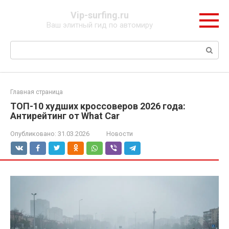
Перейти
Vip-surfing.ru
к
Ваш элитный гид по автомиру
контенту
Поиск:
Главная страница
ТОП-10 худших кроссоверов 2026 года:
Антирейтинг от What Car
Опубликовано:
31.03.2026
Новости