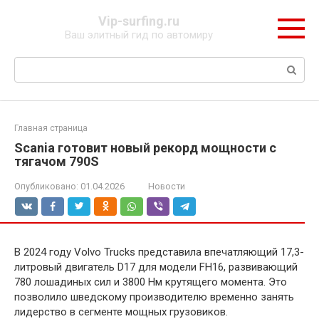
Перейти
Vip-surfing.ru
к
Ваш элитный гид по автомиру
контенту
Поиск:
Главная страница
Scania готовит новый рекорд мощности с
тягачом 790S
Опубликовано:
01.04.2026
Новости
В 2024 году Volvo Trucks представила впечатляющий 17,3-
литровый двигатель D17 для модели FH16, развивающий
780 лошадиных сил и 3800 Нм крутящего момента. Это
позволило шведскому производителю временно занять
лидерство в сегменте мощных грузовиков.