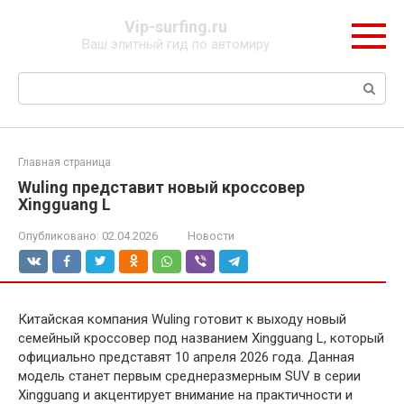
Перейти
Vip-surfing.ru
к
Ваш элитный гид по автомиру
контенту
Поиск:
Главная страница
Wuling представит новый кроссовер
Xingguang L
Опубликовано:
02.04.2026
Новости
Китайская компания Wuling готовит к выходу новый
семейный кроссовер под названием Xingguang L, который
официально представят 10 апреля 2026 года. Данная
модель станет первым среднеразмерным SUV в серии
Xingguang и акцентирует внимание на практичности и