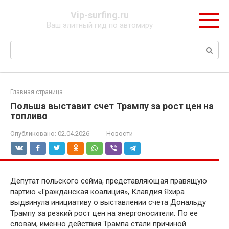
Перейти
Vip-surfing.ru
к
Ваш элитный гид по автомиру
контенту
Поиск:
Главная страница
Польша выставит счет Трампу за рост цен на
топливо
Опубликовано:
02.04.2026
Новости
Депутат польского сейма, представляющая правящую
партию «Гражданская коалиция», Клавдия Яхира
выдвинула инициативу о выставлении счета Дональду
Трампу за резкий рост цен на энергоносители. По ее
словам, именно действия Трампа стали причиной