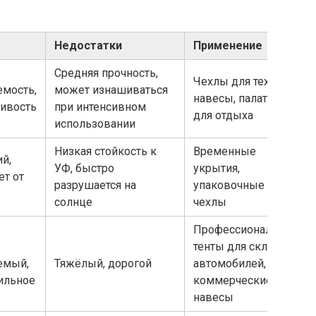
Недостатки
Применение
Средняя прочность,
Чехлы для техники,
мость,
может изнашиваться
навесы, палатки
чивость
при интенсивном
для отдыха
использовании
Низкая стойкость к
Временные
й,
УФ, быстро
укрытия,
т от
разрушается на
упаковочные
солнце
чехлы
Профессиональные
тенты для складов,
емый,
Тяжёлый, дорогой
автомобилей,
ильное
коммерческие
навесы