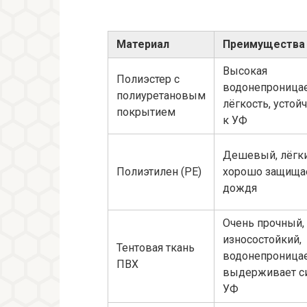
Материал
Преимущества
Высокая
Полиэстер с
водонепроницае
полиуретановым
лёгкость, устой
покрытием
к УФ
Дешевый, лёгки
Полиэтилен (PE)
хорошо защищае
дождя
Очень прочный,
износостойкий,
Тентовая ткань
водонепроница
ПВХ
выдерживает с
УФ