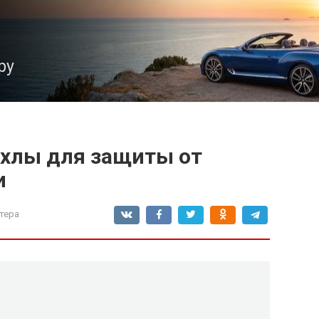
ру
ехлы для защиты от
и
тера