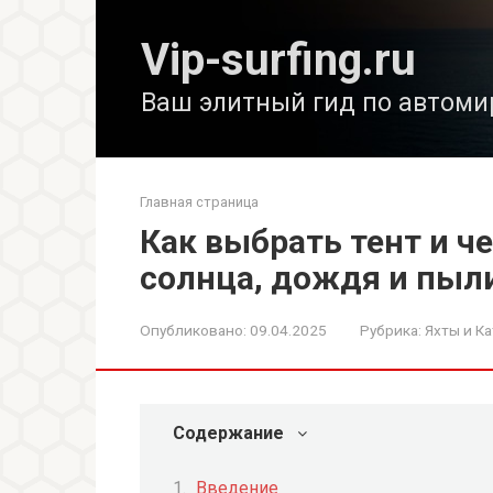
Перейти
к
Vip-surfing.ru
контенту
Ваш элитный гид по автоми
Главная страница
Как выбрать тент и ч
солнца, дождя и пыл
Опубликовано:
09.04.2025
Рубрика:
Яхты и Ка
Содержание
Введение