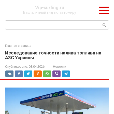
Перейти
Vip-surfing.ru
к
Ваш элитный гид по автомиру
контенту
Поиск:
Главная страница
Исследование точности налива топлива на
АЗС Украины
Опубликовано:
03.04.2026
Новости