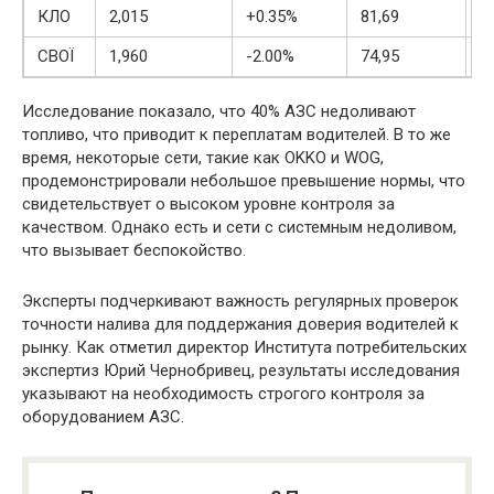
КЛО
2,015
+0.35%
81,69
+
СВОЇ
1,960
-2.00%
74,95
-
Исследование показало, что 40% АЗС недоливают
топливо, что приводит к переплатам водителей. В то же
время, некоторые сети, такие как OKKO и WOG,
продемонстрировали небольшое превышение нормы, что
свидетельствует о высоком уровне контроля за
качеством. Однако есть и сети с системным недоливом,
что вызывает беспокойство.
Эксперты подчеркивают важность регулярных проверок
точности налива для поддержания доверия водителей к
рынку. Как отметил директор Института потребительских
экспертиз Юрий Чернобривец, результаты исследования
указывают на необходимость строгого контроля за
оборудованием АЗС.