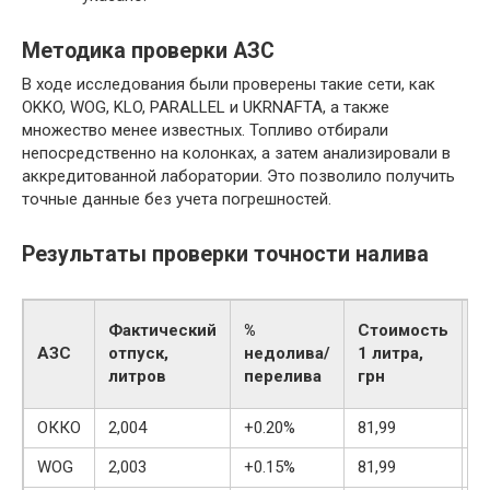
Методика проверки АЗС
В ходе исследования были проверены такие сети, как
OKKO, WOG, KLO, PARALLEL и UKRNAFTA, а также
множество менее известных. Топливо отбирали
непосредственно на колонках, а затем анализировали в
аккредитованной лаборатории. Это позволило получить
точные данные без учета погрешностей.
Результаты проверки точности налива
С
Фактический
%
Стоимость
н
АЗС
отпуск,
недолива/
1 литра,
п
литров
перелива
грн
г
ОККО
2,004
+0.20%
81,99
+
WOG
2,003
+0.15%
81,99
+