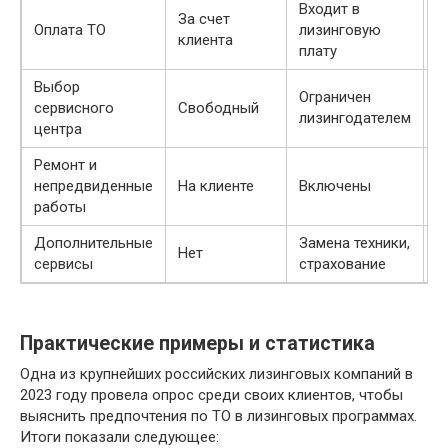
Входит в
Ч
За счет
Оплата ТО
лизинговую
с
клиента
плату
л
Выбор
Ограничен
Т
сервисного
Свободный
лизингодателем
д
центра
Ремонт и
непредвиденные
На клиенте
Включены
О
работы
Дополнительные
Замена техники,
Г
Нет
сервисы
страхование
д
Практические примеры и статистика
Одна из крупнейших российских лизинговых компаний в
2023 году провела опрос среди своих клиентов, чтобы
выяснить предпочтения по ТО в лизинговых программах.
Итоги показали следующее: