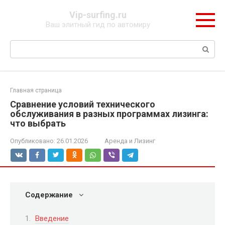
Перейти
Vip-surfing.ru
к
Ваш элитный гид по автомиру
контенту
Поиск:
Главная страница
Сравнение условий технического
обслуживания в разных программах лизинга:
что выбрать
Опубликовано:
26.01.2026
Аренда и Лизинг
Содержание
Введение