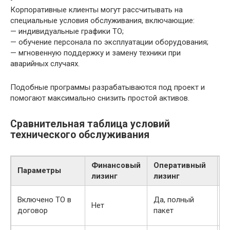
Корпоративные клиенты могут рассчитывать на
специальные условия обслуживания, включающие:
— индивидуальные графики ТО;
— обучение персонала по эксплуатации оборудования;
— мгновенную поддержку и замену техники при
аварийных случаях.
Подобные программы разрабатываются под проект и
помогают максимально снизить простой активов.
Сравнительная таблица условий
технического обслуживания
Финансовый
Оперативный
Д
Параметры
лизинг
лизинг
л
Включено ТО в
Да, полный
Ч
Нет
договор
пакет
п