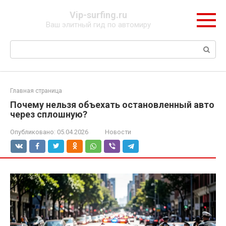
Перейти
Vip-surfing.ru
к
Ваш элитный гид по автомиру
контенту
Поиск:
Главная страница
Почему нельзя объехать остановленный авто
через сплошную?
Опубликовано:
05.04.2026
Новости