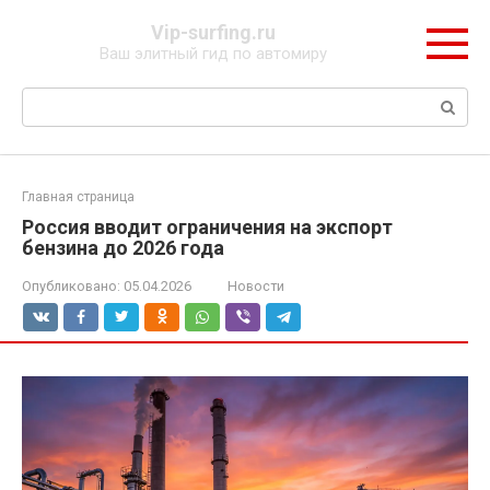
Перейти
Vip-surfing.ru
к
Ваш элитный гид по автомиру
контенту
Поиск:
Главная страница
Россия вводит ограничения на экспорт
бензина до 2026 года
Опубликовано:
05.04.2026
Новости