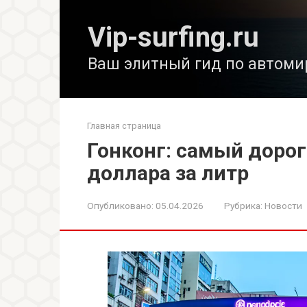
Перейти
к
Vip-surfing.ru
контенту
Ваш элитный гид по автоми
Главная страница
Гонконг: самый дорог
доллара за литр
Опубликовано:
05.04.2026
Рубрика:
Новости