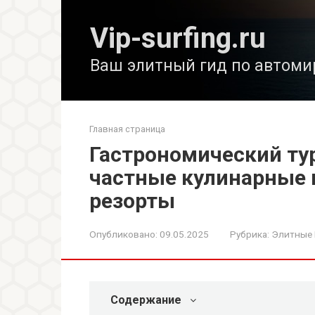
Перейти
к
Vip-surfing.ru
контенту
Ваш элитный гид по автоми
Главная страница
Гастрономический тур
частные кулинарные 
резорты
Опубликовано:
09.05.2025
Рубрика:
Элитные
Содержание