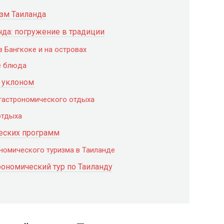
зм Таиланда
да: погружение в традиции
 Бангкоке и на островах
е блюда
м уклоном
гастрономического отдыха
отдыха
еских программ
номического туризма в Таиланде
трономический тур по Таиланду