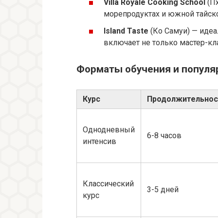
Villa Royale Cooking School
(Пх
морепродуктах и южной тайско
Island Taste
(Ко Самуи) — иде
включает не только мастер-кла
Форматы обучения и попул
Курс
Продолжительнос
Однодневный
6-8 часов
интенсив
Классический
3-5 дней
курс