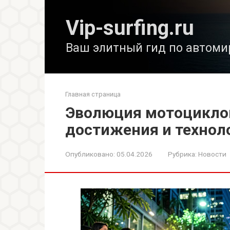
Перейти
к
Vip-surfing.ru
контенту
Ваш элитный гид по автоми
Главная страница
Эволюция мотоциклов
достижения и технол
Опубликовано:
05.04.2026
Рубрика:
Новости