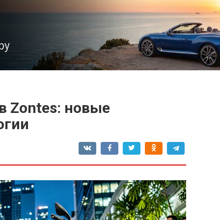
ру
 Zontes: новые
огии