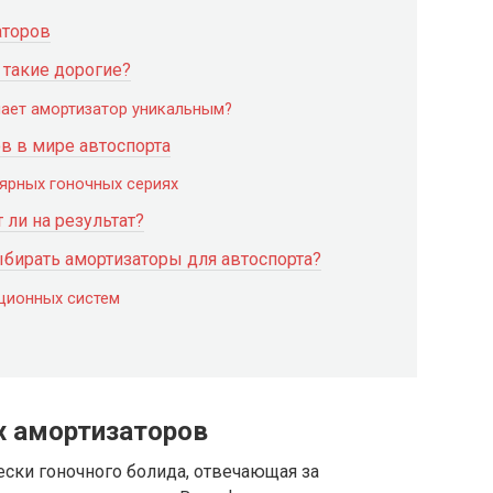
аторов
 такие дорогие?
лает амортизатор уникальным?
в в мире автоспорта
ярных гоночных сериях
 ли на результат?
ыбирать амортизаторы для автоспорта?
ционных систем
х амортизаторов
ски гоночного болида, отвечающая за