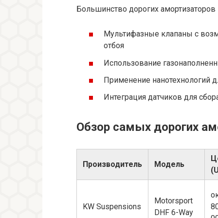
Большинство дорогих амортизаторов 
Мультифазные клапаны с возм
отбоя
Использование газонаполненн
Применение нанотехнологий дл
Интеграция датчиков для сбо
Обзор самых дорогих ам
Ц
Производитель
Модель
(
о
Motorsport
KW Suspensions
8
DHF 6-Way