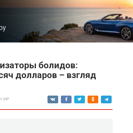
ру
изаторы болидов:
сяч долларов – взгляд
т VIP