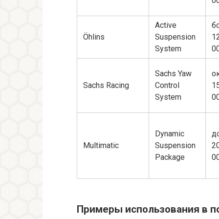
0
Active
б
Öhlins
Suspension
1
System
0
Sachs Yaw
о
Sachs Racing
Control
1
System
0
Dynamic
д
Multimatic
Suspension
2
Package
0
Примеры использования в п