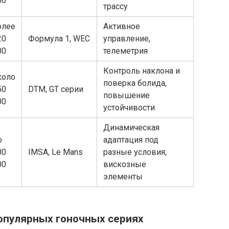
00
трассу
олее
Активное
20
Формула 1, WEC
управление,
00
телеметрия
Контроль наклона и
коло
поверка болида,
50
DTM, GT серии
повышение
00
устойчивости
Динамическая
о
адаптация под
00
IMSA, Le Mans
разные условия,
00
вискозные
элементы
опулярных гоночных сериях