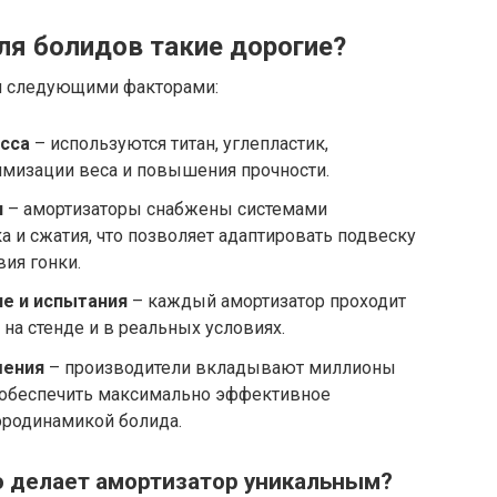
я болидов такие дорогие?
ся следующими факторами:
сса
– используются титан, углепластик,
мизации веса и повышения прочности.
и
– амортизаторы снабжены системами
а и сжатия, что позволяет адаптировать подвеску
вия гонки.
е и испытания
– каждый амортизатор проходит
на стенде и в реальных условиях.
шения
– производители вкладывают миллионы
ы обеспечить максимально эффективное
эродинамикой болида.
о делает амортизатор уникальным?