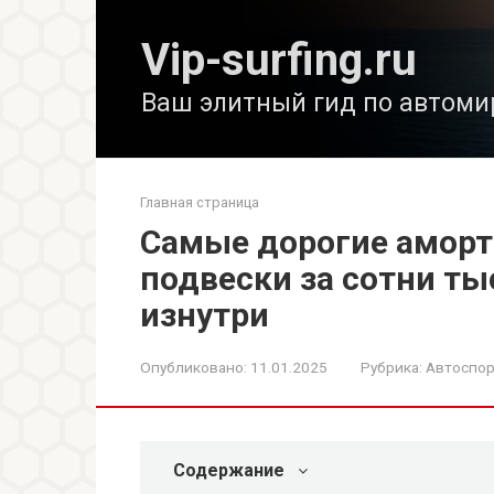
Перейти
к
Vip-surfing.ru
контенту
Ваш элитный гид по автоми
Главная страница
Самые дорогие аморт
подвески за сотни ты
изнутри
Опубликовано:
11.01.2025
Рубрика:
Автоспор
Содержание