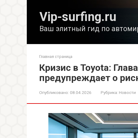
Перейти
к
Vip-surfing.ru
контенту
Ваш элитный гид по автоми
Главная страница
Кризис в Toyota: Глав
предупреждает о рис
Опубликовано:
08.04.2026
Рубрика:
Новости