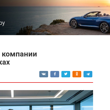
ру
а компании
ках