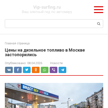
Перейти
Vip-surfing.ru
к
Ваш элитный гид по автомиру
контенту
Поиск:
Главная страница
Цены на дизельное топливо в Москве
застопорились
Опубликовано:
08.04.2026
Новости