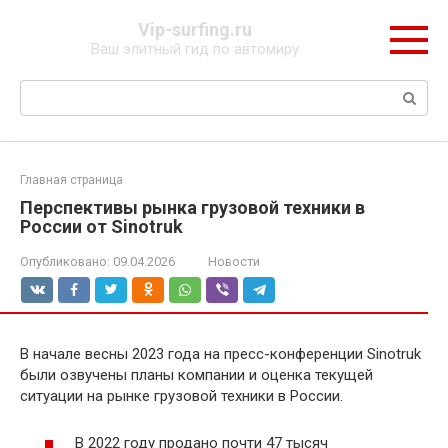
Перейти
Vip-surfing.ru
к
Ваш элитный гид по автомиру
контенту
Поиск:
Главная страница
Перспективы рынка грузовой техники в
России от Sinotruk
Опубликовано:
09.04.2026
Новости
В начале весны 2023 года на пресс-конференции Sinotruk
были озвучены планы компании и оценка текущей
ситуации на рынке грузовой техники в России.
В 2022 году продано почти 47 тысяч