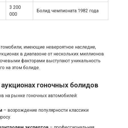
3 200
Болид чемпионата 1982 года
000
втомобили, имеющие невероятное наследие,
укционах в диапазоне от нескольких миллионов
лючевыми факторами выступают уникальность
о на этом болиде.
 аукционах гоночных болидов
в на рынке гоночных автомобилей:
м
– возрождение популярности классики
росу.
контролем экспертов
– профессиональная