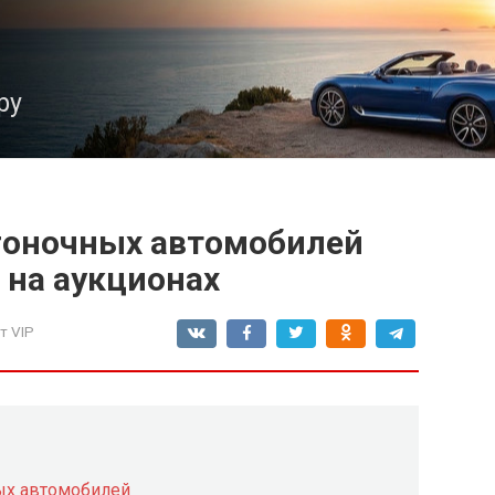
ру
гоночных автомобилей
 на аукционах
т VIP
ых автомобилей