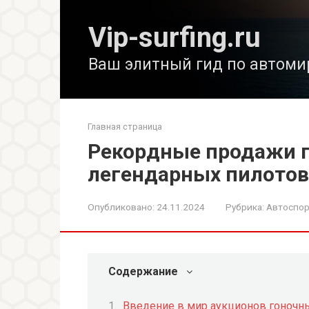
Перейти
к
Vip-surfing.ru
контенту
Ваш элитный гид по автоми
Главная страница
Рекордные продажи 
легендарных пилотов
Опубликовано:
24.11.2024
Рубрика:
Автоспор
Содержание
Введение в мир аукционов гоночн