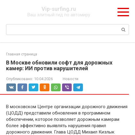
Перейти
Vip-surfing.ru
к
Ваш элитный гид по автомиру
контенту
Поиск:
Главная страница
В Москве обновили софт для дорожных
камер: ИИ против нарушителей
Опубликовано:
10.04.2026
Новости
В московском Центре организации дорожного движения
(ЦОДД) представили обновления в программном
обеспечении, которое позволяет дорожным камерам
более эффективно выявлять нарушения правил
дорожного движения. Глава ЦОДД Михаил Кизлык