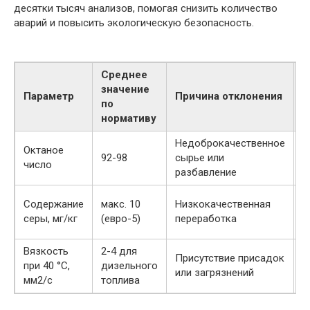
десятки тысяч анализов, помогая снизить количество
аварий и повысить экологическую безопасность.
Среднее
значение
В
Параметр
Причина отклонения
по
п
нормативу
Недоброкачественное
Д
Октаное
92-98
сырье или
и
число
разбавление
д
З
Содержание
макс. 10
Низкокачественная
в
серы, мг/кг
(евро-5)
переработка
к
Вязкость
2-4 для
П
Присутствие присадок
при 40 °C,
дизельного
р
или загрязнений
мм2/с
топлива
т