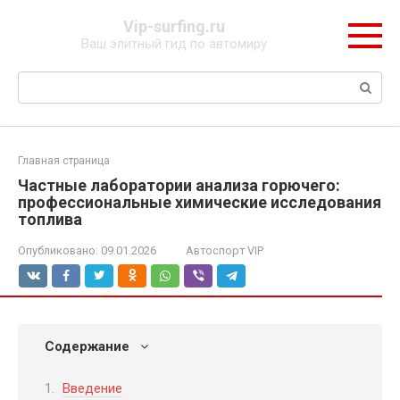
Перейти
Vip-surfing.ru
к
Ваш элитный гид по автомиру
контенту
Поиск:
Главная страница
Частные лаборатории анализа горючего:
профессиональные химические исследования
топлива
Опубликовано:
09.01.2026
Автоспорт VIP
Содержание
Введение