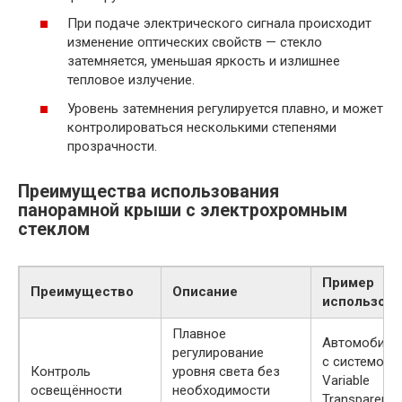
При подаче электрического сигнала происходит
изменение оптических свойств — стекло
затемняется, уменьшая яркость и излишнее
тепловое излучение.
Уровень затемнения регулируется плавно, и может
контролироваться несколькими степенями
прозрачности.
Преимущества использования
панорамной крыши с электрохромным
стеклом
Пример
Преимущество
Описание
использова
Плавное
Автомобиль
регулирование
с системой
Контроль
уровня света без
Variable
освещённости
необходимости
Transparency