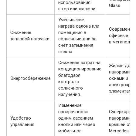
использования
Glass.
штор или жалюзи.
Уменьшение
нагрева салона или
Современны
Снижение
помещения в
офисные зд
тепловой нагрузки
солнечные дни за
в мегаполиса
счёт затемнения
стекла.
Снижение затрат на
Жилые дома
кондиционирование
панорамным
благодаря
Энергосбережение
окнами и
контролю
электрохро
солнечного
элементами.
излучения.
Изменение
прозрачности
Суперкары с
Удобство
одним касанием
панорамной
управления
кнопки или через
крышей от Te
мобильное
Mercedes-Be