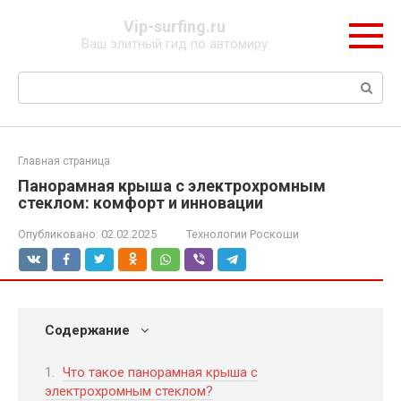
Перейти
Vip-surfing.ru
к
Ваш элитный гид по автомиру
контенту
Поиск:
Главная страница
Панорамная крыша с электрохромным
стеклом: комфорт и инновации
Опубликовано:
02.02.2025
Технологии Роскоши
Содержание
Что такое панорамная крыша с
электрохромным стеклом?