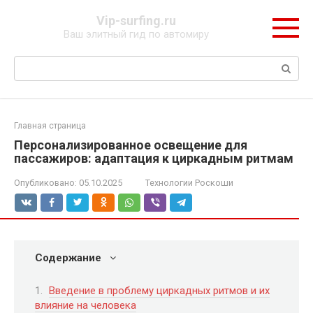
Перейти
Vip-surfing.ru
к
Ваш элитный гид по автомиру
контенту
Поиск:
Главная страница
Персонализированное освещение для
пассажиров: адаптация к циркадным ритмам
Опубликовано:
05.10.2025
Технологии Роскоши
Содержание
Введение в проблему циркадных ритмов и их
влияние на человека