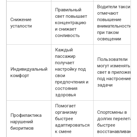
Водители такси
Правильный
отмечают
свет повышает
Снижение
повышение
концентрацию
усталости
внимательности
и снижает
при таком
сонливость
освещении
Каждый
пассажир
Пользователи
получает
могут изменять
Индивидуальный
настройку под
свет в приложени
комфорт
свои
под настроение и
предпочтения и
задачи
состояния
здоровья
Помогает
организму
Спортсмены в
Профилактика
быстрее
долгих перелетах
нарушений
адаптироваться
быстрее
биоритмов
к смене
восстанавливаютс