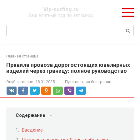
Перейти
Vip-surfing.ru
к
Ваш элитный гид по автомиру
контенту
Поиск:
Главная страница
Правила провоза дорогостоящих ювелирных
изделий через границу: полное руководство
Опубликовано:
18.01.2025
Путешествия без границ
Содержание
Введение
Правовые основы и общие требования