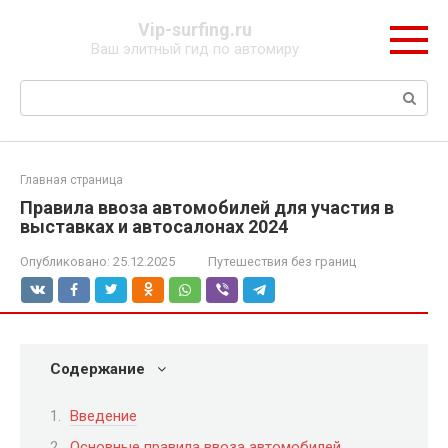
Перейти
Vip-surfing.ru
к
Ваш элитный гид по автомиру
контенту
Поиск:
Главная страница
Правила ввоза автомобилей для участия в
выставках и автосалонах 2024
Опубликовано:
25.12.2025
Путешествия без границ
Содержание
Введение
Основные правила ввоза автомобилей