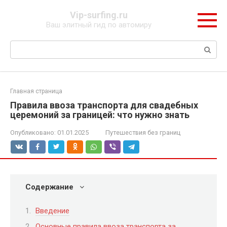
Перейти
Vip-surfing.ru
к
Ваш элитный гид по автомиру
контенту
Поиск:
Главная страница
Правила ввоза транспорта для свадебных
церемоний за границей: что нужно знать
Опубликовано:
01.01.2025
Путешествия без границ
Содержание
Введение
Основные правила ввоза транспорта за