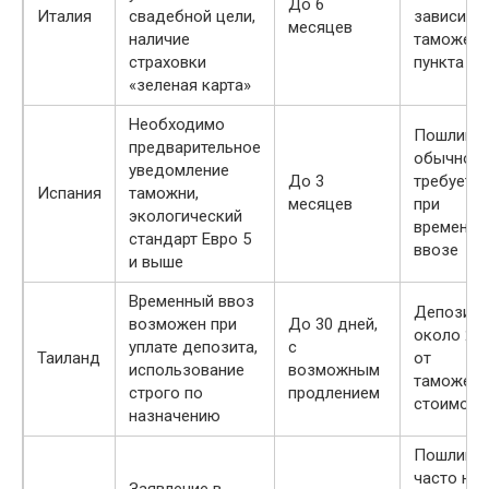
До 6
Италия
свадебной цели,
зависит о
месяцев
наличие
таможенн
страховки
пункта
«зеленая карта»
Необходимо
Пошлин
предварительное
обычно н
уведомление
До 3
требуется
Испания
таможни,
месяцев
при
экологический
временно
стандарт Евро 5
ввозе
и выше
Временный ввоз
Депозит
возможен при
До 30 дней,
около 20
уплате депозита,
с
Таиланд
от
использование
возможным
таможенн
строго по
продлением
стоимост
назначению
Пошлины
часто не