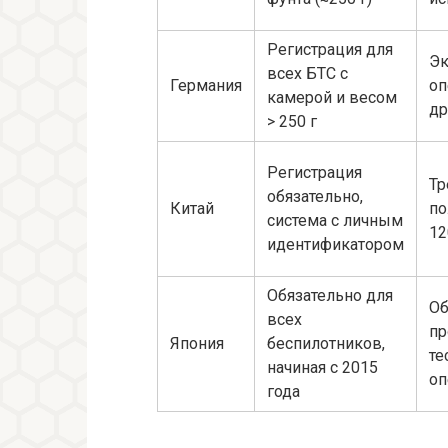
Регистрация для
Эк
всех БТС с
Германия
оп
камерой и весом
др
> 250 г
Регистрация
Тр
обязательно,
Китай
по
система с личным
12
идентификатором
Обязательно для
Об
всех
пр
Япония
беспилотников,
те
начиная с 2015
оп
года