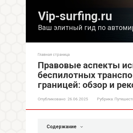
Перейти
к
Vip-surfing.ru
контенту
Ваш элитный гид по автоми
Главная страница
Правовые аспекты ис
беспилотных транспо
границей: обзор и ре
Опубликовано:
26.06.2025
Рубрика:
Путешест
Содержание