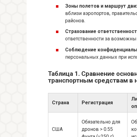
Зоны полетов и маршрут дви
вблизи аэропортов, правител
районов.
Страхование ответственност
ответственности за возможны
Соблюдение конфиденциальн
персональных данных при испо
Таблица 1. Сравнение основ
транспортным средствам в 
Ли
Страна
Регистрация
оп
Обязательно для
Об
США
дронов > 0.55
ко
фунта (≈250 г)
ис