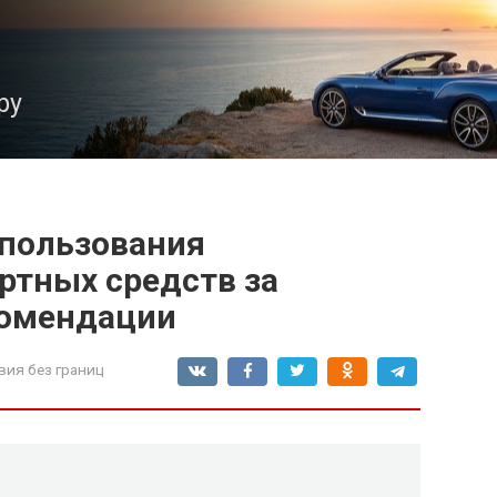
ру
пользования
ртных средств за
комендации
вия без границ