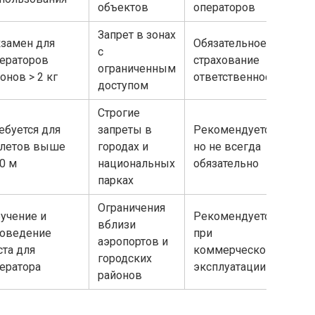
объектов
операторов
Запрет в зонах
замен для
Обязательное
с
ераторов
страхование
ограниченным
онов > 2 кг
ответственности
доступом
Строгие
ебуется для
запреты в
Рекомендуется,
летов выше
городах и
но не всегда
0 м
национальных
обязательно
парках
Ограничения
учение и
Рекомендуется
вблизи
оведение
при
аэропортов и
ста для
коммерческой
городских
ератора
эксплуатации
районов