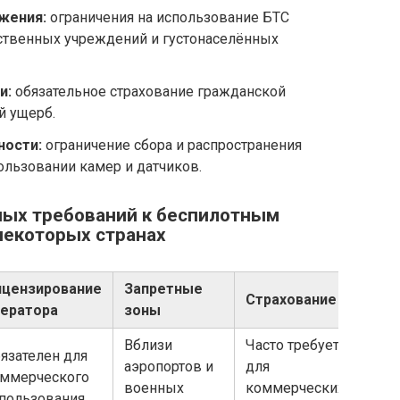
жения:
ограничения на использование БТС
ьственных учреждений и густонаселённых
и:
обязательное страхование гражданской
й ущерб.
ости:
ограничение сбора и распространения
льзовании камер и датчиков.
ных требований к беспилотным
некоторых странах
цензирование
Запретные
Страхование
ератора
зоны
Вблизи
Часто требуется
язателен для
аэропортов и
для
ммерческого
военных
коммерческих
пользования